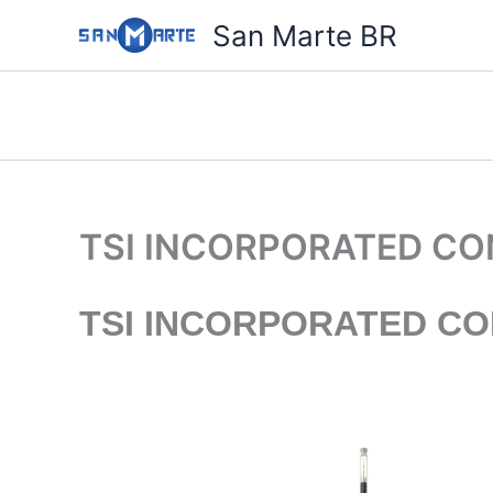
Ir
San Marte BR
para
o
conteúdo
TSI INCORPORATED CO
TSI INCORPORATED CO